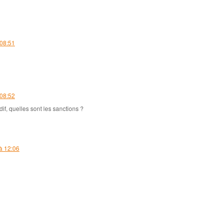
 08:51
2025
( 1 )
►
2024
( 2 )
►
2023
( 5 )
►
2022
( 15 )
 08:52
►
2021
( 7 )
►
f, quelles sont les sanctions ?
2020
( 34 )
►
2019
( 143 )
►
2018
( 120 )
►
à 12:06
2017
( 76 )
►
2016
( 123 )
▼
décembre
( 5 )
►
novembre
( 4 )
▼
pénalités et majoration en cas de dépôt tar
l’Amortissement linéaire et Constante
L’ADHÉSION À LA TÉLÉ-DÉCLARATION E