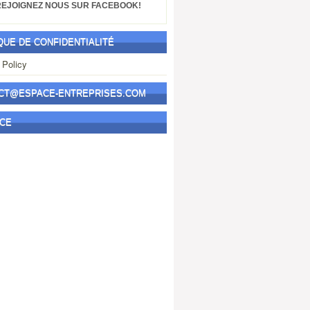
DIVERS
REJOIGNEZ NOUS SUR FACEBOOK!
FINANCE
IR
QUE DE CONFIDENTIALITÉ
IS
taxe
 Policy
TÉLÉCHARGEMENT
TVA
VIDEOS
CT@ESPACE-ENTREPRISES.COM
Reviews[two]
CE
accounting
BILAN
DIVERS
FINANCE
IR
IS
taxe
TÉLÉCHARGEMENT
TVA
VIDEOS
Labels
accounting