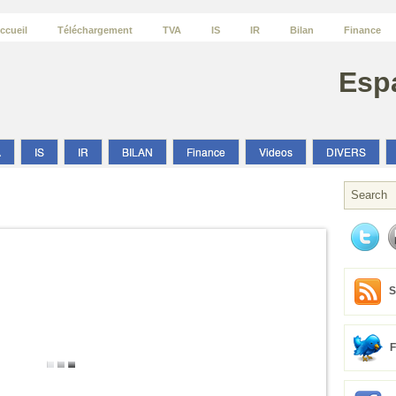
ccueil
Téléchargement
TVA
IS
IR
Bilan
Finance
Esp
A
IS
IR
BILAN
Finance
Videos
DIVERS
S