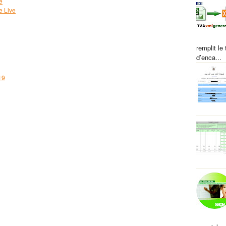
e
e Live
remplit le
d’enca...
19