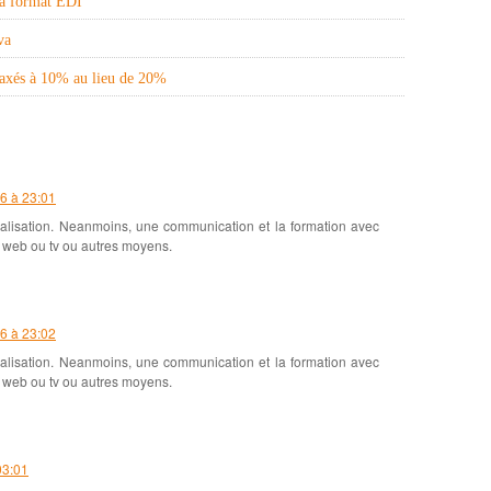
va format EDI
va
taxés à 10% au lieu de 20%
6 à 23:01
ialisation. Neanmoins, une communication et la formation avec
r web ou tv ou autres moyens.
6 à 23:02
ialisation. Neanmoins, une communication et la formation avec
r web ou tv ou autres moyens.
03:01