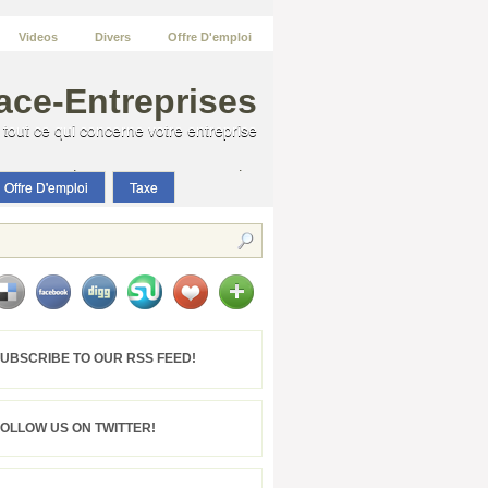
Videos
Divers
Offre D'emploi
ace-Entreprises
tout ce qui concerne votre entreprise
tout ce qui concerne votre entreprise
Offre D'emploi
Taxe
accounting
BILAN
DIVERS
FINANCE
IR
IS
taxe
TÉLÉCHARGEMENT
UBSCRIBE TO OUR RSS FEED!
TVA
VIDEOS
Break News
FOLLOW US ON TWITTER!
accounting
BILAN