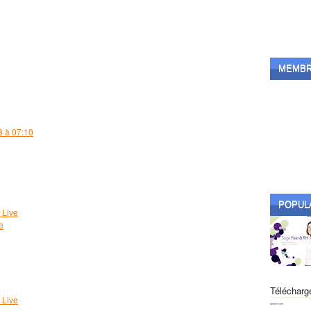
tout savoir sur la télédéclaration au MAR
octobre
( 13 )
►
septembre
( 2 )
►
août
( 13 )
►
juillet
( 10 )
►
MEMB
juin
( 14 )
►
mai
( 14 )
►
avril
( 3 )
►
mars
( 11 )
►
8 à 07:10
février
( 13 )
►
janvier
( 21 )
►
2015
( 99 )
►
2014
( 48 )
►
POPUL
 Live
e
Télécharge
 Live