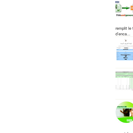
septembre
( 6 )
►
août
( 12 )
►
juillet
( 3 )
►
juin
( 1 )
►
remplit le
mai
( 9 )
►
d’enca...
avril
( 15 )
►
mars
( 3 )
►
février
( 4 )
►
janvier
( 3 )
►
2014
( 48 )
►