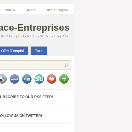
Videos
Divers
Offre D'emploi
ace-Entreprises
tout ce qui concerne votre entreprise
tout ce qui concerne votre entreprise
Offre D'emploi
Taxe
accounting
BILAN
DIVERS
FINANCE
IR
IS
taxe
TÉLÉCHARGEMENT
UBSCRIBE TO OUR RSS FEED!
TVA
VIDEOS
Break News
FOLLOW US ON TWITTER!
accounting
BILAN