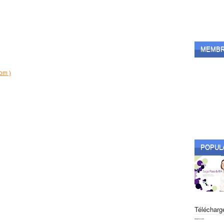
les propriétaires des voitures ne sont pas o
comment calculer les droits de timbre
Télécharger la Loi de finance 2016
outils pour calculer l'indemnité de licencie
Combien de copies on dépose pour chaqu
MEMB
augmentation de la taxe sur la valeur ajout
Droitdu Travail : Licenciement, Indemnité
om )
Formalités pour la création des sociétés 
Accounting Solutions That Can Help Your
LE E-SERVICE FONCTIONNEL DEPUIS 
Calcul de L'IS en cas d'activité locale et exp
Les éléments constituants le Solde de Tou
Solde de tout compte - Reçu pour solde de
tous les Modules de la Gestion des Entre
POPUL
Guide des impôt - dispositif d'incitations fi
les meilleurs sites et les outils pour avoir u
Comment Préparer un bilan comptable
AUGMENTATION DU SALAIRE MINIMUM 
Régime fiscal applicable aux primes de l’A
Les droits d'enregistrement - cas d'habitatio
Télécharge
Pourqoi la TVA n’est pas une charge pour 
Agenda Fiscal