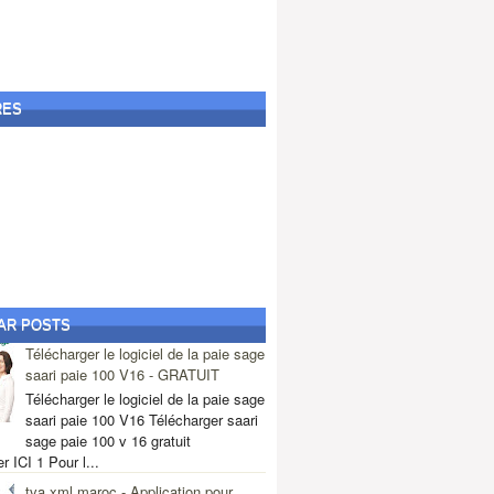
bliger...
ment -...
e déclaration ?
RES
ée pour...
, Dommage...
au Maroc
 Business
LE 1ER OCTOBRE
ort ...
t Compte ...
 tout com...
prises TSGE
AR POSTS
scales
n bo...
Télécharger le logiciel de la paie sage
saari paie 100 V16 - GRATUIT
Télécharger le logiciel de la paie sage
LEGAL (SMIG & SMAG)
saari paie 100 V16 Télécharger saari
id El Kebir
sage paie 100 v 16 gratuit
n - c...
r ICI 1 Pour l...
l’entreprise
tva xml maroc - Application pour