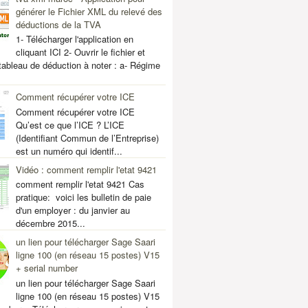
générer le Fichier XML du relevé des
déductions de la TVA
1- Télécharger l'application en
cliquant ICI 2- Ouvrir le fichier et
 tableau de déduction à noter : a- Régime
Comment récupérer votre ICE
Comment récupérer votre ICE
Qu’est ce que l’ICE ? L’ICE
(Identifiant Commun de l’Entreprise)
est un numéro qui identif...
Sub Menu
Vidéo : comment remplir l'etat 9421
comment remplir l'etat 9421 Cas
Main Menu
pratique: voici les bulletin de paie
d'un employer : du janvier au
décembre 2015...
un lien pour télécharger Sage Saari
ligne 100 (en réseau 15 postes) V15
+ serial number
un lien pour télécharger Sage Saari
ligne 100 (en réseau 15 postes) V15