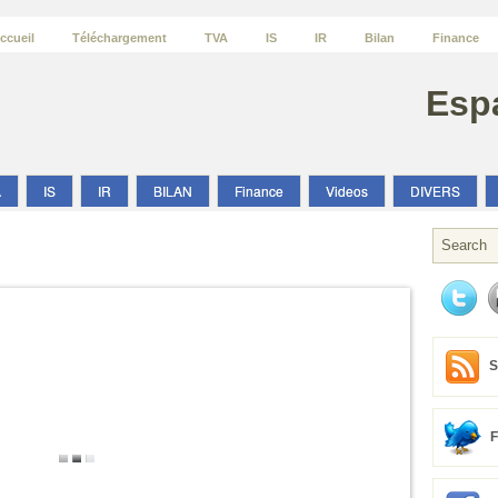
ccueil
Téléchargement
TVA
IS
IR
Bilan
Finance
Esp
A
IS
IR
BILAN
Finance
Videos
DIVERS
S