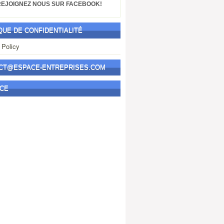
DIVERS
REJOIGNEZ NOUS SUR FACEBOOK!
FINANCE
IR
QUE DE CONFIDENTIALITÉ
IS
taxe
 Policy
TÉLÉCHARGEMENT
TVA
VIDEOS
CT@ESPACE-ENTREPRISES.COM
Reviews[two]
CE
accounting
BILAN
DIVERS
FINANCE
IR
IS
taxe
TÉLÉCHARGEMENT
TVA
VIDEOS
Labels
accounting